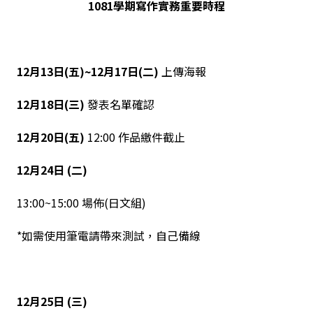
1081
學期寫作實務重要時程
12
月
13
日
(
五
)~12
月
17
日
(
二
)
上傳海報
12
月
18
日
(
三
)
發表名單確認
12
月
20
日
(
五
)
12:00 作品繳件截止
12
月
24
日
(
二
)
13:00~15:00 場佈(日文組)
*如需使用筆電請帶來測試，自己備線
12
月
25
日
(
三
)