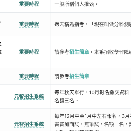
重要時程
一般所稱個人推甄。
入
重要時程
過去稱為指考，「現在叫做分科測
生
院
重要時程
請參考
招生簡章
，本系招收學習障
重要時程
請參考
招生簡章
每年秋天舉行，10月報名繳交資料
元智招生系統
名額三名。
每年12月中至1月中左右報名，3
元智招生系統
書審加面試，無筆試。名額一名。