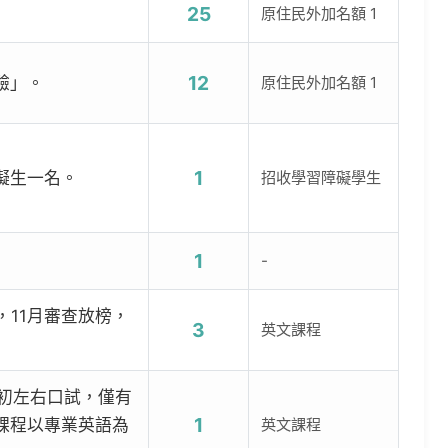
25
原住民外加名額 1
12
驗」。
原住民外加名額 1
1
礙生一名。
招收學習障礙學生
1
-
，11月審查放榜，
3
英文課程
月初左右口試，僅有
1
課程以專業英語為
英文課程