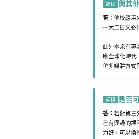
與其
課程
答：
他校應用
一大二日文必
此外本系有專
應全球化時代
位多媒體方式
是否
課程
答：
若對第三
己有興趣的課
力好，可以換