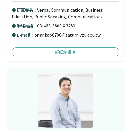
● 研究專長：
Verbal Communication, Business
Education, Public Speaking, Communications
● 聯絡電話：
03-463-8800 # 3259
● E-mail：
briankao0706@saturn.yzu.edu.tw
詳細介紹 ▶