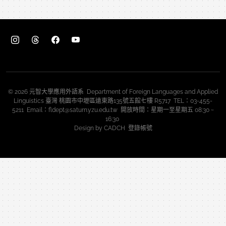
© 2026 元智大學應用外語系 Department of Foreign Languages and Applied
Linguistics 臺灣 桃園市中壢區遠東路135號五館七樓 R5717 TEL：03-455-
5211 Email：fldept@saturn.yzu.edu.tw 開放時間：星期一至星期五 08:30 ~
16:30
Design by
CADCH
登錄帳號