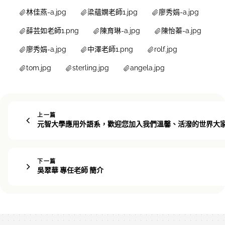
林佳燕-a.jpg
梁蘊嫻老師1.jpg
廖秀娟-a.jpg
薛芸如老師1.png
陳育琳-a.jpg
陳怡蓁-a.jpg
廖秀娟-a.jpg
中澤老師1.png
rolf.jpg
tom.jpg
sterling.jpg
angela.jpg
上一篇
元智大學應用外語系，歡迎您加入我們溫馨、活潑的世界大
下一篇
吳翠華 專任老師 簡介