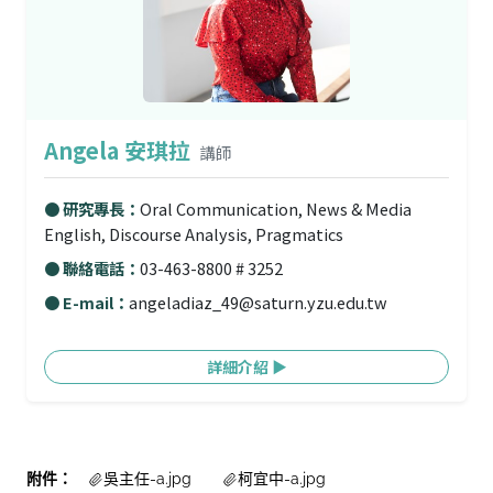
Angela 安琪拉
講師
● 研究專長：
Oral Communication, News & Media
English, Discourse Analysis, Pragmatics
● 聯絡電話：
03-463-8800 # 3252
● E-mail：
angeladiaz_49@saturn.yzu.edu.tw
詳細介紹 ▶
附件：
吳主任-a.jpg
柯宜中-a.jpg