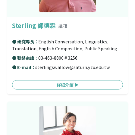
Sterling 師德霖
講師
● 研究專長：
English Conversation, Linguistics,
Translation, English Composition, Public Speaking
● 聯絡電話：
03-463-8800 # 3256
● E-mail：
sterlingswallow@saturn.yzu.edu.tw
詳細介紹 ▶