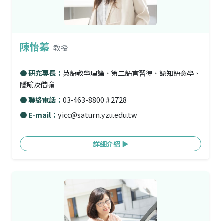
陳怡蓁
教授
● 研究專長：
英語教學理論、第二語言習得、認知語意學、
隱喻及借喻
● 聯絡電話：
03-463-8800 # 2728
● E-mail：
yicc@saturn.yzu.edu.tw
詳細介紹 ▶