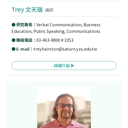
Trey 文天瑞
講師
● 研究專長：
Verbal Communication, Business
Education, Public Speaking, Communications
● 聯絡電話：
03-463-8800 # 3253
● E-mail：
treyhairston@saturn.yzu.edu.tw
詳細介紹 ▶