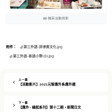
📸 精采活動剪影
附件：
第三外語-菲律賓文化.jpg
第三外語-泰語小聚(小).jpg
上一篇
【活動影片】2021元智應外系應外週
下一篇
【應外 - 緣起系刊】第十二期・新聞日文