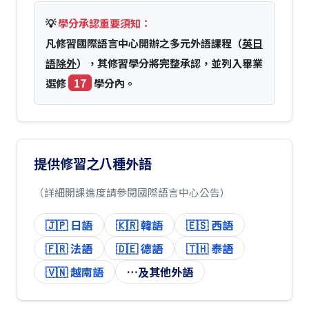
💡
學分承認重要須知：
凡修習國際語言中心開辦之多元外語課程（
英日
語除外
），其修習學分將完整承認，並列入畢業
17
選修
學分內。
提供修習之八種外語
（詳細開課進度請參閱國際語言中心公告）
🇯🇵 日語
🇰🇷 韓語
🇪🇸 西語
🇫🇷 法語
🇩🇪 德語
🇹🇭 泰語
🇻🇳 越南語
…及其他外語