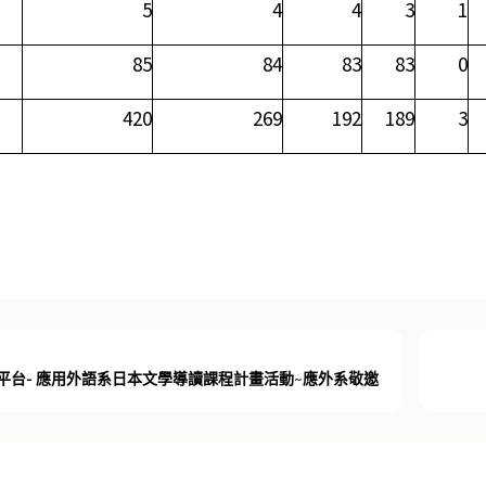
5
4
4
3
1
85
84
83
83
0
420
269
192
189
3
廣場&平台- 應用外語系日本文學導讀課程計畫活動~應外系敬邀