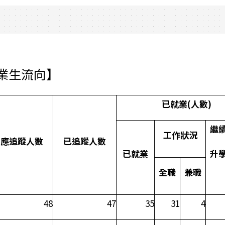
業生流向】
已就業
(
人數
)
繼
工作狀況
應追蹤人數
已追蹤人數
已就業
升
全職
兼職
48
47
35
31
4