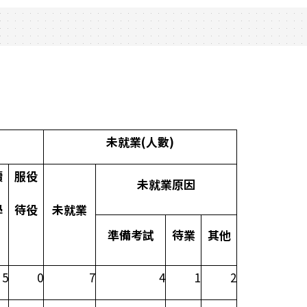
未就業
(
人數
)
續
服役
未就業原因
學
待役
未就業
準備考試
待業
其他
5
0
7
4
1
2