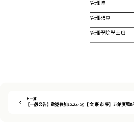
管理博
管理碩專
管理學院學士班
上一篇
【一般公告】敬邀參加12.24-25【 文 豪 市 集】五館