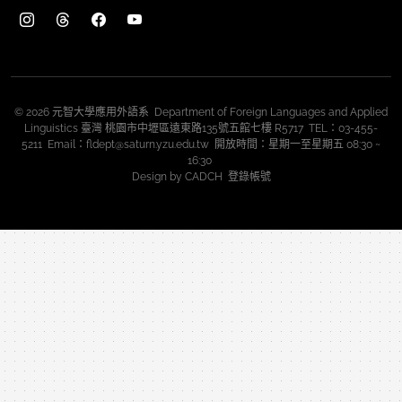
© 2026 元智大學應用外語系 Department of Foreign Languages and Applied
Linguistics 臺灣 桃園市中壢區遠東路135號五館七樓 R5717 TEL：03-455-
5211 Email：fldept@saturn.yzu.edu.tw 開放時間：星期一至星期五 08:30 ~
16:30
Design by
CADCH
登錄帳號