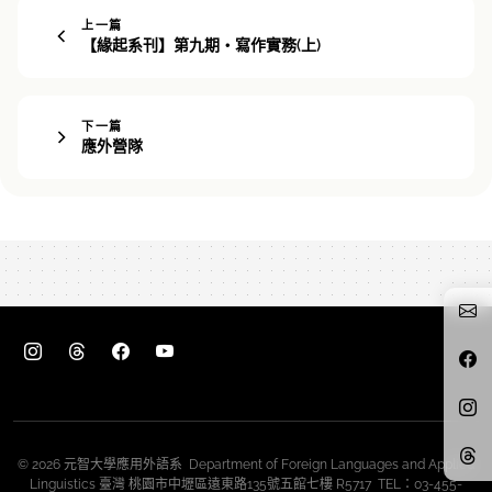
上一篇
【緣起系刊】第九期・寫作實務(上)
下一篇
應外營隊
© 2026 元智大學應用外語系 Department of Foreign Languages and Applied
Linguistics 臺灣 桃園市中壢區遠東路135號五館七樓 R5717 TEL：03-455-