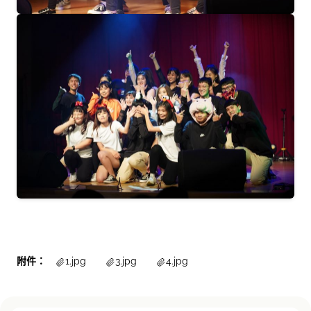
附件：
1.jpg
3.jpg
4.jpg