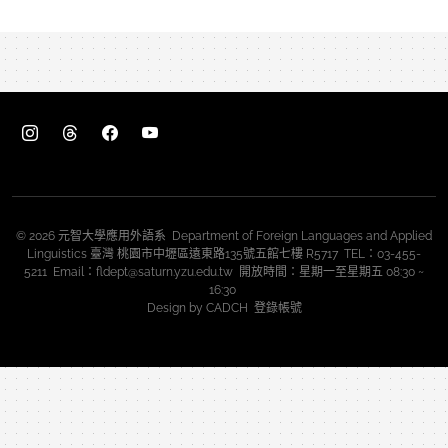
© 2026 元智大學應用外語系 Department of Foreign Languages and Applied
Linguistics 臺灣 桃園市中壢區遠東路135號五館七樓 R5717 TEL：03-455-
5211 Email：fldept@saturn.yzu.edu.tw 開放時間：星期一至星期五 08:30 ~
16:30
Design by
CADCH
登錄帳號