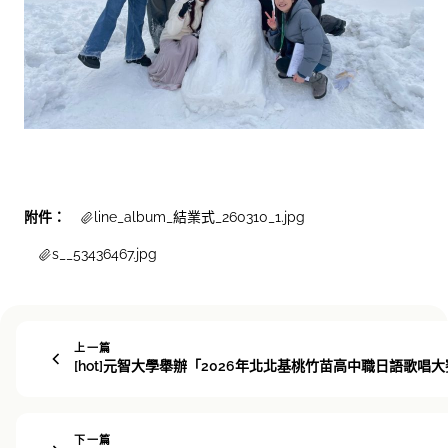
附件：
line_album_結業式_260310_1.jpg
s__53436467.jpg
上一篇
[hot]元智大學舉辦「2026年北北基桃竹苗高中職日語歌唱
下一篇