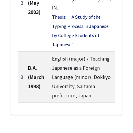
2
(May
IN.
2003)
Thesis: “A Study of the
Typing Process in Japanese
by College Students of
Japanese”
English (major) / Teaching
B.A.
Japanese as a Foreign
3
(March
Language (minor), Dokkyo
1998)
University, Saitama-
prefecture, Japan