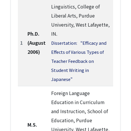
Linguistics, College of
Liberal Arts, Purdue
University, West Lafayette,
Ph.D.
IN.
1
(August
Dissertation: “Efficacy and
2006)
Effects of Various Types of
Teacher Feedback on
Student Writing in
Japanese”
Foreign Language
Education in Curriculum
and Instruction, School of
Education, Purdue
M.S.
University, West Lafayette,