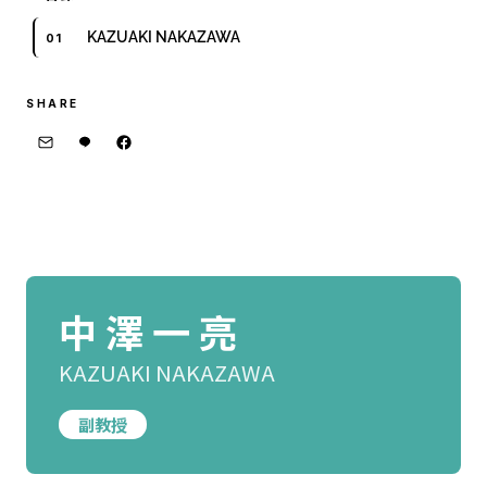
KAZUAKI NAKAZAWA
SHARE
中 澤 一 亮
KAZUAKI NAKAZAWA
副教授