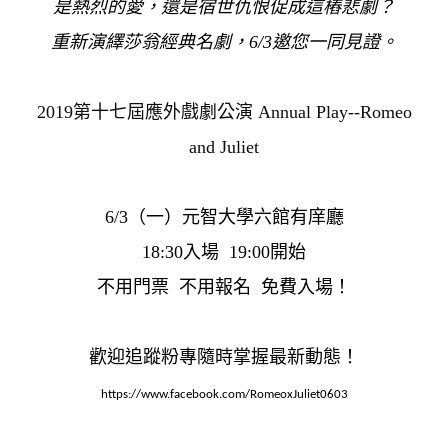
是熱烈的愛，還是宿世仇恨促成這樁悲劇？
重新演繹莎翁經典名劇，
6/3
邀您一同見證。
2019
第十七屆應外戲劇公演
Annual Play--Romeo
and Juliet
6/3
（一）元智大學六館有庠廳
18:30
入場
19:00
開始
不用門票
不用報名
免費入場！
歡迎追蹤粉專隨時掌握最新動態！
https://www.facebook.com/RomeoxJuliet0603