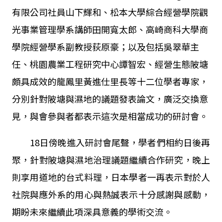
有限公司社員山下輝和、松本大學綜合經營學院觀
光事業管理學系講師田開寬太郎、高崎商科大學商
學院經營學系副教授荻原豪；以及包括吳翠華主
任、桃園農業工程研究中心譚智宏、經營生態陂塘
頗具成效的龍鳳里黃進仕里長等十二位學者專家，
分別針對陂塘與濕地的議題發表論文，廣泛交換意
見，與會參與者都表示這次是相當成功的研討會。
18日傍晚進入研討會尾聲，學者們相約日後再
聚，針對陂塘與濕地治理議題繼續合作研究，晚上
則享用道地的台式料理，日本學者一再表示對於人
社院與應外系的用心與熱誠表示十分感謝與感動，
期盼未來繼續此項深具意義的學術交流。