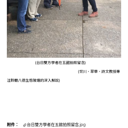
(台日雙方學者在五館拍照留念)
(世川、翠華、詩文教授專
注聆聽八德生態陂塘的深入解說)
附件：
台日雙方學者在五館拍照留念.jpg