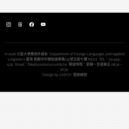
© 2026 元智大學應用外語系 Department of Foreign Languages and Applied
Linguistics 臺灣 桃園市中壢區遠東路135號五館七樓 R5717 TEL：03-455-
5211 Email：fldept@saturn.yzu.edu.tw 開放時間：星期一至星期五 08:30 ~
16:30
Design by
CADCH
登錄帳號