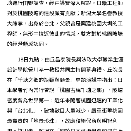
塘進行田野調查，經由導覽深入解說，日籍工程師
對於桃園陂塘的建設頗有貢獻；新潟大學名譽教授
大熊孝，出身於台北，父親曾是興建桃園大圳的工
程師，無形中拉近彼此的情感，雙方對於桃園陂塘
的經營頗感認同。
18日九點，由丘昌泰院長與法政大學職業生涯
設計學院笹川孝一教授共同主持開幕典禮。丘院長
在「千塘之鄉的瓶頸與願景」專題演講中指出：日
本學者竹內常行曾說「桃園古稱千塘之鄉」，陂塘
密度曾為世界第一，近年來隨著桃園迅速的工業化
與「台北化」，陂塘數目大量減少，嚴重衝擊桃園
最寶貴的「地景珍珠」，故應積極保育與明智利
用。笹川孝一教授在「關於日本溼地學會的成立及