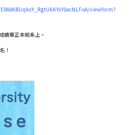
YzE0A8KBUqksY_RgtUkKYsY0acNLFoA/viewform?
交成績單正本給系上。
名！