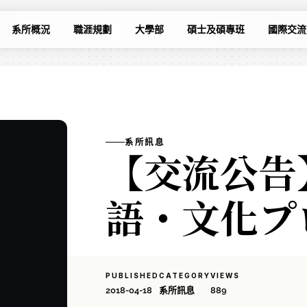
系所概況
職涯規劃
大學部
碩士及碩專班
國際交流
系所訊息
【交流公告】
語・文化プ
PUBLISHED
CATEGORY
VIEWS
2018-04-18
系所訊息
889