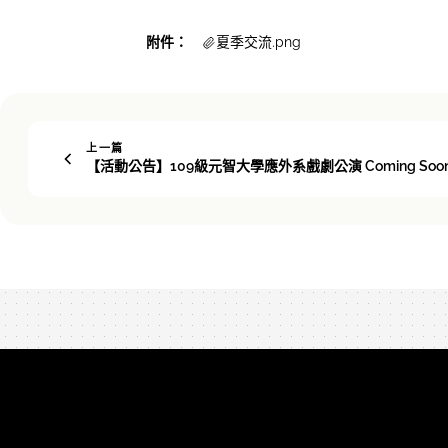
附件：
夏季交流.png
上一篇
【活動公告】109級元智大學應外系戲劇公演 Coming Soo