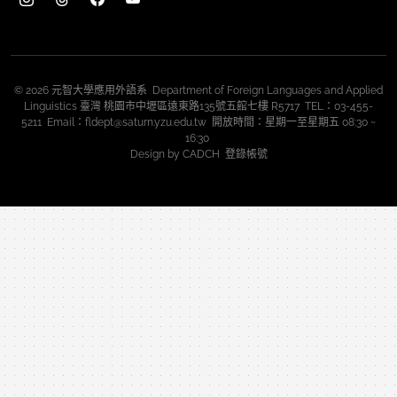
© 2026 元智大學應用外語系 Department of Foreign Languages and Applied
Linguistics 臺灣 桃園市中壢區遠東路135號五館七樓 R5717 TEL：03-455-
5211 Email：fldept@saturn.yzu.edu.tw 開放時間：星期一至星期五 08:30 ~
16:30
Design by
CADCH
登錄帳號