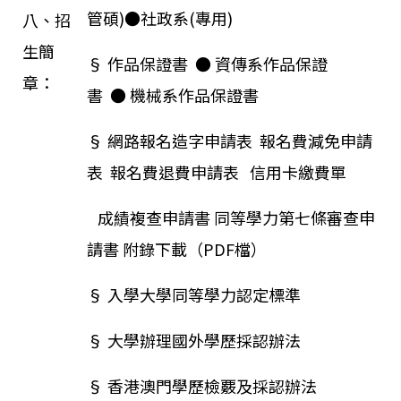
管碩)
●
社政系(專用)
八、招
生簡
§ 作品保證書 ●
資傳系作品保證
章：
書
●
機械系作品保證書
§
網路報名造字申請表
報名費減免申請
表
報名費退費申請表
信用卡繳費單
成績複查申請書
同等學力第七條審查申
請書
附錄下載（PDF檔）
§ 入學大學同等學力認定標準
§ 大學辦理國外學歷採認辦法
§ 香港澳門學歷檢覈及採認辦法