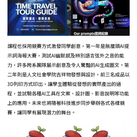
課程也採用競賽方式激發同學創意，第一年是無厘頭AI提
示詞海報大賽，測試AI幽默感及辨別語言弦外之音的能
力，許多跨系團隊展示創意及令人驚豔的AI生成圖文。第
二年則是人文社會學院吉祥物發想與設計，前三名成品以
3D列印方式印出，讓學生體驗從發想的實際產出的過
程，並試驗各種AI工具在文案、設計圖、影音說明等功能
上的應用。未來也將隨著科技進步同步舉辦各式各樣競
賽，讓同學有展現潛力的舞台。