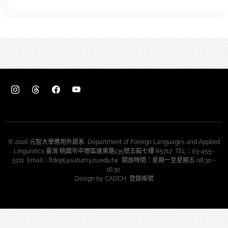
© 2026 元智大學應用外語系 Department of Foreign Languages and Applied
Linguistics 臺灣 桃園市中壢區遠東路135號五館七樓 R5717 TEL：03-455-
5211 Email：fldept@saturn.yzu.edu.tw 開放時間：星期一至星期五 08:30 ~
16:30
Design by
CADCH
登錄帳號