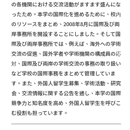
の各機関における交流活動がますます盛んにな
ったため。本学の国際化を進めるために、校内
のリソースをまとめ、2008年8月に国際及び両
岸事務所を開設することにしました。そして国
際及び両岸事務所では、例えば、海外への学術
交流の促進、国外学者や学術機関の構成員の応
対、国際及び両岸の学術交流の事務の取り扱い
など学校の国際事務をまとめて管理していま
す。また、外国人留学生募集、学術活動、研究
会、交流情報に関する公告を通し、本学の国際
競争力と知名度を高め、外国人留学生を呼びこ
む役割も担っています。
━
━
━
━
━
━
━
━
━
━
━
━
━
━
━
━
━
━
━
━
━