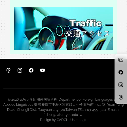
© 2026 元智大学応用外国語学科 Department of Foreign Languages and
Applied Linguistics 臺灣 桃園市中壢区遠東路 135 号 五号館 5717 室 Yuan Tung
Road, Chungli Dist., Taoyuan city 320,Taiwan TEL：03-455-5211 Email：
fldept@saturn.yzu.edu.tw
Design by
CADCH
User Login