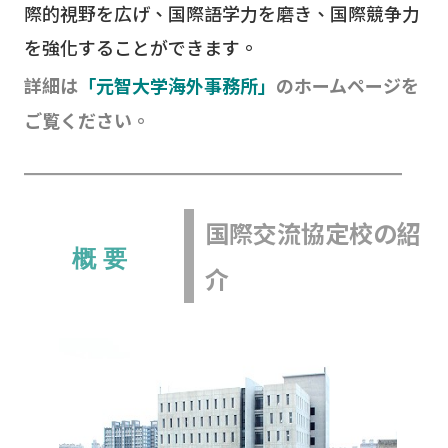
際的視野を広げ、国際語学力を磨き、国際競争力
を強化することができます。
詳細は
「元智大学海外事務所」
のホームページを
ご覧ください。
━
━
━
━
━
━
━
━
━
━
━
━
━
━
━
━
━
━
━
━
━
国際交流協定校の紹
概 要
介