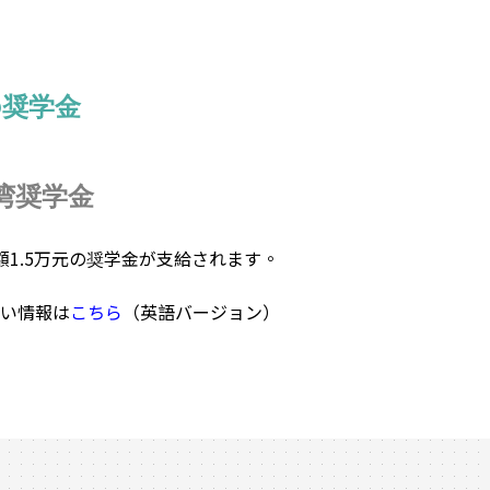
の奨学金
湾奨学金
額1.5万元の奨学金が支給されます。
い情報は
こちら
（英語バージョン）