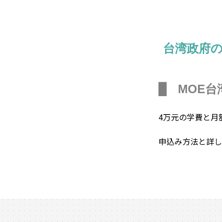
台湾政府
▉
MOE台
4万元の学費と月
申込み方法と詳し