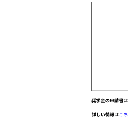
奨学金の申請書
は
詳しい情報
は
こち