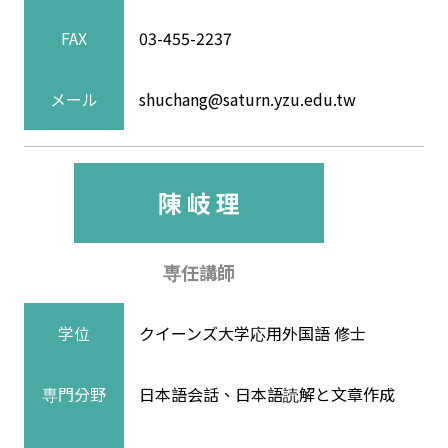
FAX
03-455-2237
メール
shuchang@saturn.yzu.edu.tw
陳 岐 理
専任講師
学位
クイーンズ大学応用外国語 修士
専門分野
日本語会話、日本語読解と文章作成