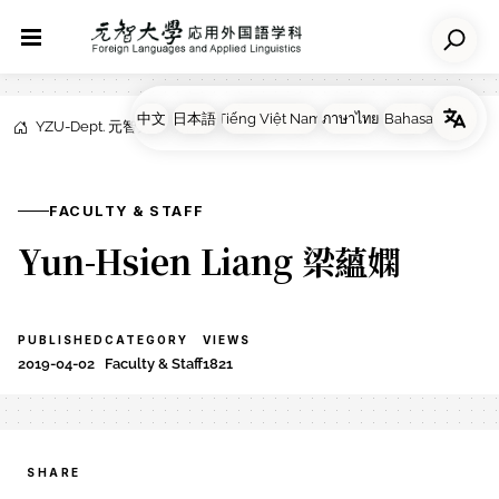
YZU-Dept. 元智大学応用外国語学科
NEWS
Faculty & Staff
FACULTY & STAFF
Yun-Hsien Liang 梁蘊嫻
PUBLISHED
CATEGORY
VIEWS
2019-04-02
Faculty & Staff
1821
SHARE