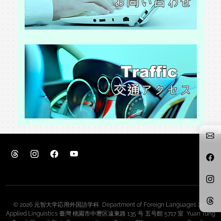
© 2026 元智大学応用外国語学科 Department of Foreign Languages and
Applied Linguistics 臺灣 桃園市中壢区遠東路 135 号 五号館 5717 室 Yuan Tung