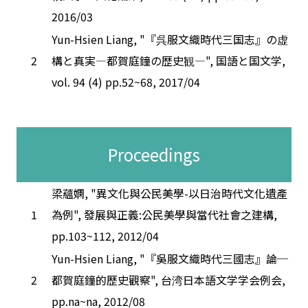
2016/03
Yun-Hsien Liang, "『呉服文織時代三国志』の虚
2
構と真実―都賀庭鐘の歴史観―", 国語と国文学,
vol. 94 (4) pp.52~68, 2017/04
Proceedings
梁蘊嫻, "異文化與公民美學-以日治時代文化遺產
1
為例", 發展與正義:公民美學與當代社會之建構,
pp.103~112, 2012/04
Yun-Hsien Liang, "『吳服文織時代三國志』論─
2
都賀庭鐘的歷史觀察", 台湾日本語文学学会例会,
pp.na~na, 2012/08