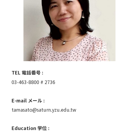
TEL 電話番号 :
03-463-8800 # 2736
E-mail メール :
tamasato@saturn.yzu.edu.tw
Education 学位 :