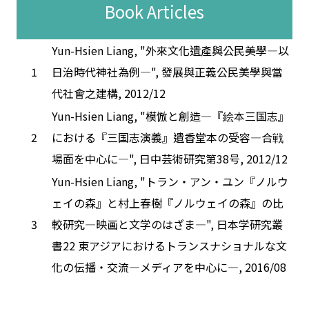
Book Articles
Yun-Hsien Liang, "外來文化遺產與公民美學―以
1
日治時代神社為例―", 發展與正義公民美學與當
代社會之建構, 2012/12
Yun-Hsien Liang, "模倣と創造―『絵本三国志』
2
における『三国志演義』遺香堂本の受容―合戦
場面を中心に―", 日中芸術研究第38号, 2012/12
Yun-Hsien Liang, "トラン・アン・ユン『ノルウ
ェイの森』と村上春樹『ノルウェイの森』の比
3
較研究―映画と文学のはざま―", 日本学研究叢
書22 東アジアにおけるトランスナショナルな文
化の伝播・交流―メディアを中心に―, 2016/08