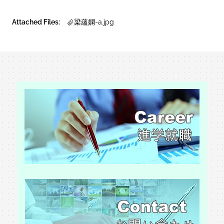
Attached Files:
梁蘊嫻-a.jpg