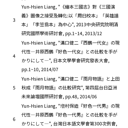
Yun-Hsien Liang, "《繪本三國志》對《三國演
義》圖像之接受及轉化:以「周曰校本」「英雄譜
3
本」「李笠翁本」為中心", 2013中央研究院明清
研究國際學術研討會, pp.1~14, 2013/12
Yun-Hsien Liang, "溝口健二『西鶴一代女』の現
代性―井原西鶴『好色一代女』との比較を手が
4
かりにして―", 日本文學學會研究發表大會,
pp.1~10, 2014/07
Yun-Hsien Liang, "溝口健二『雨月物語』と上田
5
秋成『雨月物語』の比較研究", 第四屆台日亞洲
未來論壇國際研討會, pp.48, 2014/06
Yun-Hsien Liang, "増村保造『好色一代男』の現
代性―井原西鶴『好色一代男』との比較を手が
6
かりにして―", 台灣日本語文學會第300次例會,