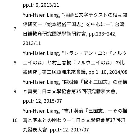
pp.1~6, 2013/11
Yun-Hsien Liang, "挿絵と文字テクストの相互関
係研究―『絵本通俗三国志』を中心に―", 台灣
7
日語教育研究國際學術研討會, pp.233~242,
2013/11
Yun-Hsien Liang, "トラン・アン・ユン『ノルウ
8
ェイの森』と村上春樹『ノルウェイの森』の比
較研究", 第二屆亞洲未來會議, pp.1~10, 2014/08
Yun-Hsien Liang, "陳舜臣『秘本三国志』の虚構
9
と真実", 日本文學協會第35回研究發表大會,
pp.1~12, 2015/07
Yun-Hsien Liang, "吉川英治『三国志』―その描
10
写と底本との関わり―", 日本文學協會第37回研
究發表大會, pp.1~12, 2017/07