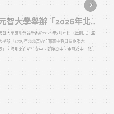
元智大學舉辦「2026年北北基桃竹苗高中職日語歌唱大賽」 展現青春歌聲與日語魅力
元智大學應用外語學系於2026年3月14日（星期六）盛
大舉辦「2026年北北基桃竹苗高中職日語歌唱大
賽」，吸引來自新竹女中、武陵高中、金甌女中、陽明
交大附中等多所高中職學生踴躍報名參加。活動旨在提
升高中生對日語的學習興趣，並提供展現歌唱才華的舞
2025-12-24
台。