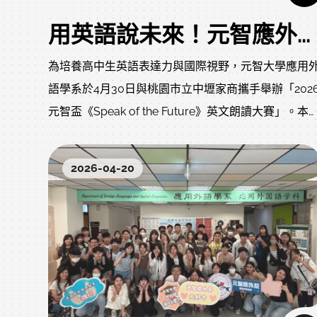
用英語說未來！元智應外打造國際舞台，高中生自信發光
為培養高中生英語表達力與國際視野，元智大學應用
語學系於4月30日與桃園市立中壢家商攜手舉辦「202
元智盃《Speak of the Future》英文朗讀大賽」。本
活動吸引39位師生參與，並由19位優秀選手脫穎而出
登上大學講台以全英語挑戰自我，在專業舞台中展現
2026-04-20
信與實力。