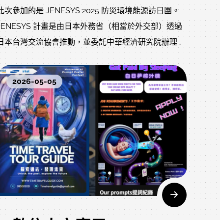
此次參加的是 JENESYS 2025 防災環境能源訪日團。
JENESYS 計畫是由日本外務省（相當於外交部）透過
日本台灣交流協會推動，並委託中華經濟研究院辦理的
全額補助國際交流活動。很榮幸能透過元智大學國際處
獲得這次寶貴的參與機會。
2026-05-05
本次交流主題為「防災科技 × 環境能源」，活動期間為
2026/01/29~2026/02/04共七天。來自台灣各大專院
校的學生前往日本，參訪防災、能源相關機構與大學，
並與日本學生進行交流。除了學習日本在防災與能源領
域的發展與應用之外，也透過共同討論、團隊發表及文
化交流，深入了解彼此的文化背景與思維方式，進一步
提升國際視野與跨文化溝通能力。