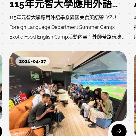
115年元智大學應用外語學系暑期異國美食英語營及品味和食日語營熱鬧登場~
115年元智大學應用外語學系異國美食英語營 YZU
Foreign Language Department Summer Camp:
Exotic Food English Camp活動內容：外師帶路玩味異
升
國料理！和外籍老師一起動手做菜，挑戰平常在台灣不
常見的異國美食！從食材準備到料理實作，邊學語言、
2026-04-27
邊認識不同文化的飲食特色。讓學習不只開口，還能開
胃！世界美食邊玩邊學超有感！吃飽喝足後，來一場超
有趣的世界美食遊戲吧！在遊戲中學英文，在挑戰中成
長，一起解鎖更國際的自己！活動時間：115年7月1日
（二）9:30~15:00活動地點：元智大學 五館7F 應用外
語學系活動費用：全程免費報名時間：即日起至6月17
日止名額限制：報名優先順序正取20名，其他列為備
取，正取未到者由備取名額依序錄取。報名網址：