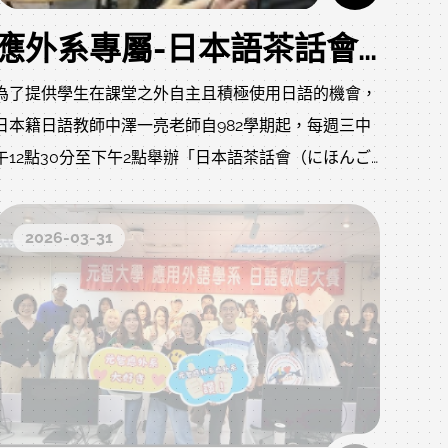
qCNTVj0Oz8a2ih48yyQtGkDDrPE4/viewform?
應外系專屬-日本語茶話會（にほんごさわかい）
為了提供學生在課堂之外自主且積極使用日語的機會，
日本籍日語教師中澤一亮老師自982學期起，每週三中
午12點30分至下午2點舉辦「日本語茶話會（にほんご
さわかい）」。學生們可以一邊享用咖啡、紅茶與點
心，一邊以日語輕鬆自由地談論自己感興趣的話題，透
2026-03-31
過這樣的方式，自然培養日語的聽說能力。由於這並非
正式課程，因此日語初學者無需擔心，即使使用英語或
中文交流也沒有問題。此外，學長姐也會參與茶話會，
幫助大一學生翻譯不熟悉的詞彙或表達想說的內容。