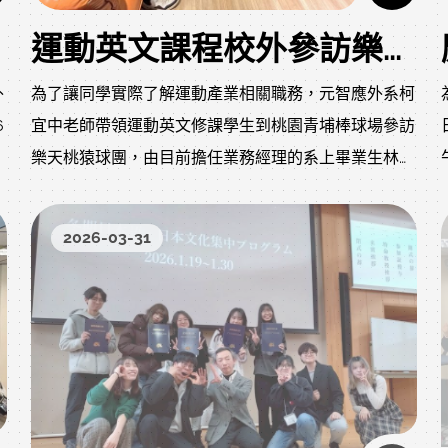
https://docs.google.com/forms/d/1KT7gO1utcieavCt
運動英文課程校外參訪樂天桃猿球團
edit requested=true
外
為了讓同學實際了解運動產業相關職務，元智應外系柯
6
宜中老師帶領運動英文修課學生到桃園青埔棒球場參訪
次
樂天桃猿球團，由目前擔任業務經理的系上畢業生林軒
，
睿導覽，首先在會議室簡報球團運作、業務推廣、球探
自
情蒐等細節，並聚焦英日語在樂天這樣的日本國際公司
2026-03-31
中的角色，中階經理人對上為日籍主管、對外有各國公
司贊助商聯名客戶、對內也有外籍球員經紀人等等，在
溝通上英日語都不可或缺。系友也分享畢業後職涯發
展，鼓勵即將畢業的大三大四同學勇敢接收挑戰，追尋
自己心目中的夢幻工作，機緣隨時可能浮現，如同球團
國際戰力編成部經理Allen所分享，從球迷變成球團工
作人員是他在大學時從未想過能實現的事情。