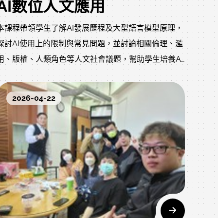
AI數位人文應用
本課程帶領學生了解AI發展歷程及大型語言模型原理，
探討AI使用上的限制與常見問題，並討論相關倫理、濫
用、版權、人類角色等人文社會議題，幫助學生培養AI
時代自學能力，學習利用AI來完成未來職場可能需要產
出的書面文件(文書軟體如WORD)、圖片(Canva)、影片
2026-04-22
(Cap-cut, Power-director, etc.)、數據處理分析
(Excel)、問卷(Google Workstation)等等，培養人機合
作習慣，成為AI時代搶手人才。