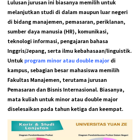
Lulusan
jurusan
ini
biasanya memilih untuk
melanjutkan studi di dalam maupun luar negeri
di
bidang manajemen, pemasaran, periklanan,
sumber daya manusia
(HR)
, komunikasi,
teknologi informasi, pengajaran bahasa
Inggris/Jepang, serta ilmu kebahasaan
/linguistik
.
Untuk
program minor atau double major
di
kampus, sebagian besar mahasiswa
memilih
F
akultas
M
anajemen,
terutama
jurusan
Pemasaran dan Bisnis Internasional. Biasanya,
mata kuliah untuk minor atau double major
diselesaikan pada tahun ketiga dan keempat
.