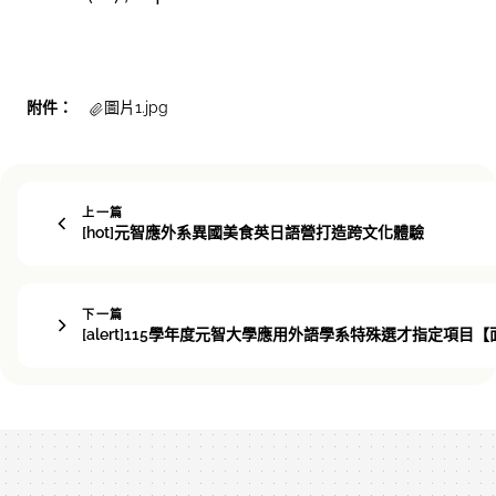
附件：
圖片1.jpg
上一篇
[hot]元智應外系異國美食英日語營打造跨文化體驗
下一篇
[alert]115學年度元智大學應用外語學系特殊選才指定項目