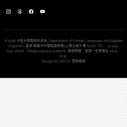
© 2026 元智大學應用外語系 Department of Foreign Languages and Applied
Linguistics 臺灣 桃園市中壢區遠東路135號五館七樓 R5717 TEL：03-455-
5211 Email：fldept@saturn.yzu.edu.tw 開放時間：星期一至星期五 08:30 ~
16:30
Design by
CADCH
登錄帳號